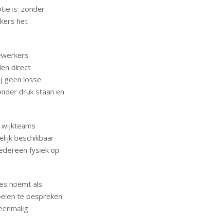
tie is: zonder
kers het
ewerkers
en direct
ij geen losse
onder druk staan en
e wijkteams
lijk beschikbaar
 iedereen fysiek op
ies noemt als
oelen te bespreken
 eenmalig