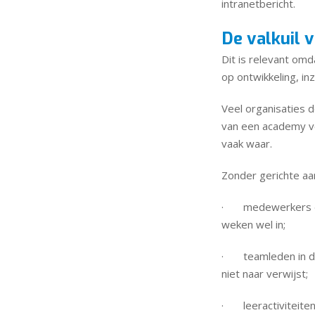
intranetbericht.
De valkuil 
Dit is relevant omd
op ontwikkeling, i
Veel organisaties d
van een academy vo
vaak waar.
Zonder gerichte aan
· medewerkers die 
weken wel in;
· teamleden in dru
niet naar verwijst;
· leeractiviteiten