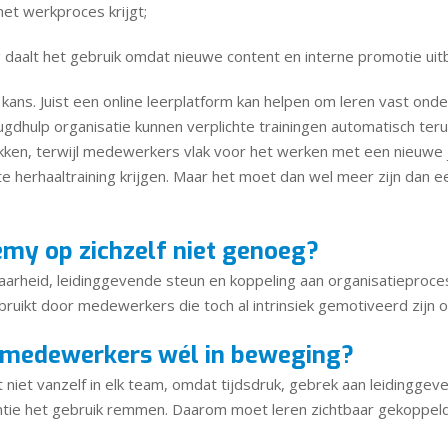
het werkproces krijgt;
daalt het gebruik omdat nieuwe content en interne promotie uitbl
kans. Juist een online leerplatform kan helpen om leren vast ond
ugdhulp organisatie kunnen verplichte trainingen automatisch ter
ken, terwijl medewerkers vlak voor het werken met een nieuwe 
e herhaaltraining krijgen. Maar het moet dan wel meer zijn dan 
emy op zichzelf niet genoeg?
aarheid, leidinggevende steun en koppeling aan organisatieproces
ruikt door medewerkers die toch al intrinsiek gemotiveerd zijn o
e medewerkers wél in beweging?
niet vanzelf in elk team, omdat tijdsdruk, gebrek aan leidingge
antie het gebruik remmen. Daarom moet leren zichtbaar gekoppel