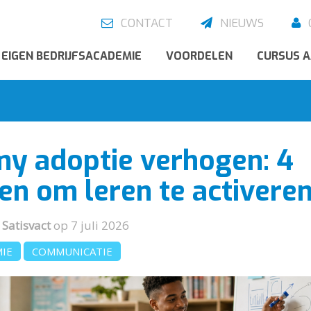
CONTACT
NIEUWS
EIGEN BEDRIJFSACADEMIE
VOORDELEN
CURSUS 
y adoptie verhogen: 4
en om leren te activere
r
Satisvact
op 7 juli 2026
MIE
COMMUNICATIE