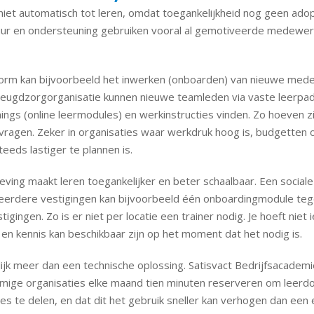
iet automatisch tot leren, omdat toegankelijkheid nog geen adop
uur en ondersteuning gebruiken vooral al gemotiveerde medewer
form kan bijvoorbeeld het inwerken (onboarden) van nieuwe med
n jeugdzorgorganisatie kunnen nieuwe teamleden via vaste leerpad
nings (online leermodules) en werkinstructies vinden. Zo hoeven z
ragen. Zeker in organisaties waar werkdruk hoog is, budgetten 
steeds lastiger te plannen is.
eving maakt leren toegankelijker en beter schaalbaar. Een social
erdere vestigingen kan bijvoorbeeld één onboardingmodule tege
igingen. Zo is er niet per locatie een trainer nodig. Je hoeft niet
, en kennis kan beschikbaar zijn op het moment dat het nodig is.
ijk meer dan een technische oplossing. Satisvact Bedrijfsacadem
ige organisaties elke maand tien minuten reserveren om leerd
s te delen, en dat dit het gebruik sneller kan verhogen dan een