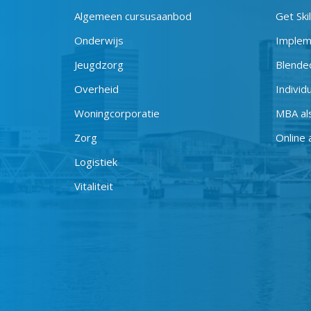
Algemeen cursusaanbod
Get Ski
Onderwijs
Implem
Jeugdzorg
Blended
Overheid
Individ
Woningcorporatie
MBA al
Zorg
Online
Logistiek
Vitaliteit