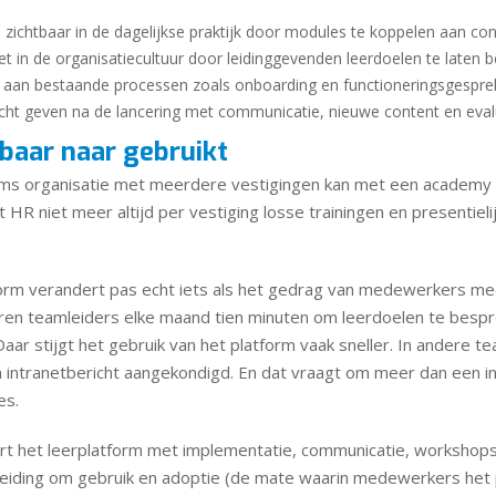
 zichtbaar in de dagelijkse praktijk door modules te koppelen aan con
et in de organisatiecultuur door leidinggevenden leerdoelen te laten 
 aan bestaande processen zoals onboarding en functioneringsgespre
acht geven na de lancering met communicatie, nieuwe content en eval
baar naar gebruikt
ams organisatie met meerdere vestigingen kan met een academy
t HR niet meer altijd per vestiging losse trainingen en presentieli
orm verandert pas echt iets als het gedrag van medewerkers mee
n teamleiders elke maand tien minuten om leerdoelen te bespr
aar stijgt het gebruik van het platform vaak sneller. In andere 
n intranetbericht aangekondigd. En dat vraagt om meer dan een i
es.
rt het leerplatform met implementatie, communicatie, workshops
iding om gebruik en adoptie (de mate waarin medewerkers het 