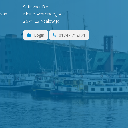
Satisvact B.V.
 van
Kleine Achterweg 4D
2671 LS Naaldwijk
Login
0174 - 712171