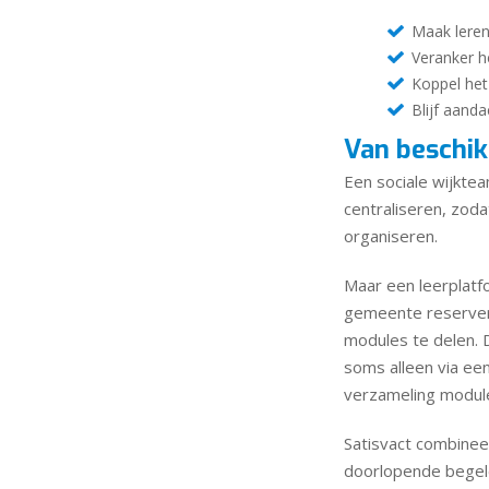
Maak leren
Veranker h
Koppel het
Blijf aand
Van beschik
Een sociale wijkte
centraliseren, zoda
organiseren.
Maar een leerplatf
gemeente reservere
modules te delen. D
soms alleen via ee
verzameling modul
Satisvact combinee
doorlopende begele