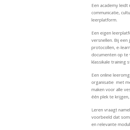
Een academy leidt n
communicatie, cult
leerplatform.
Een eigen leerplat
versnellen. Bij ee
protocollen, e-lear
documenten op te v
klassikale training 
Een online leeromg
organisatie met me
maken voor alle vest
één plek te krijgen
Leren vraagt namel
voorbeeld dat somm
en relevante module