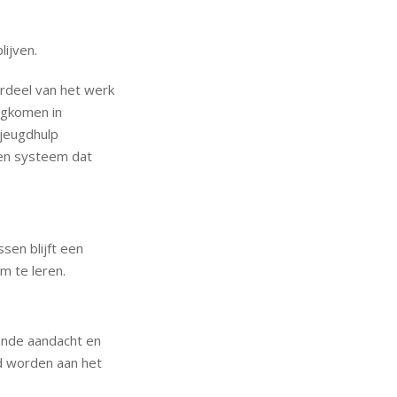
ijven.
erdeel van het werk
ugkomen in
jeugdhulp
een systeem dat
sen blijft een
m te leren.
vende aandacht en
d worden aan het