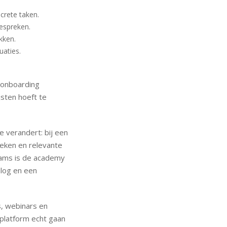
crete taken.
bespreken.
kken.
uaties.
 onboarding
jsten hoeft te
 verandert: bij een
eken en relevante
teams is de academy
nlog en een
, webinars en
platform echt gaan