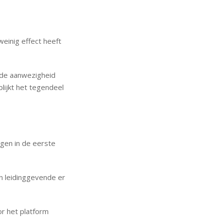
weinig effect heeft
f de aanwezigheid
lijkt het tegendeel
gen in de eerste
n leidinggevende er
r het platform