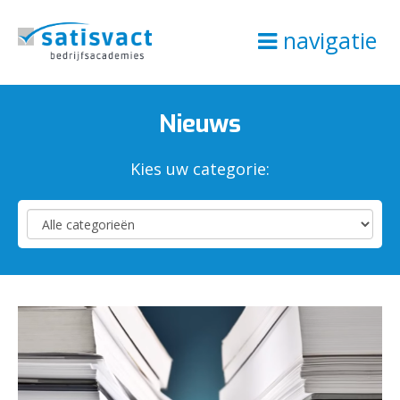
navigatie
Nieuws
Kies uw categorie: