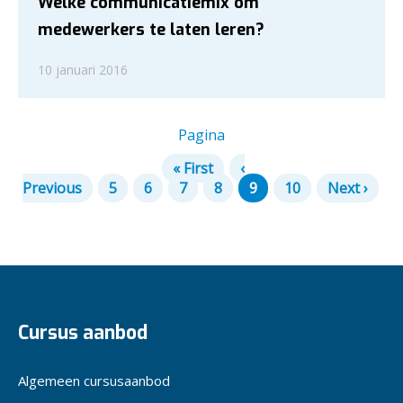
Welke communicatiemix om
medewerkers te laten leren?
10 januari 2016
Pagina
« First
‹
Previous
5
6
7
8
9
10
Next ›
Cursus aanbod
Algemeen cursusaanbod